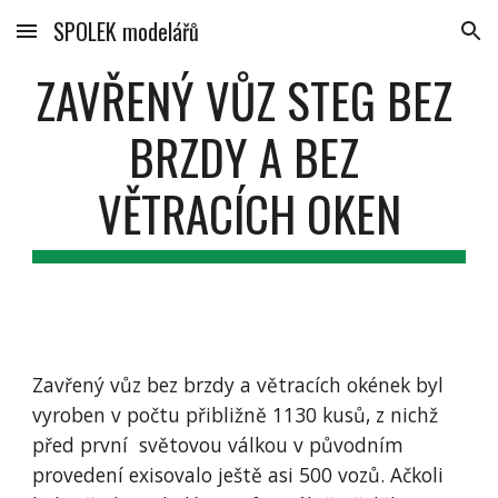
SPOLEK modelářů
Skip to main content
Skip to navigation
ZAVŘENÝ VŮZ STEG BEZ 
BRZDY A BEZ 
VĚTRACÍCH OKEN
Zavřený vůz bez brzdy a větracích okének byl 
vyroben v počtu přibližně 1130 kusů, z nichž 
před první  světovou válkou v původním 
provedení exisovalo ještě asi 500 vozů. Ačkoli 