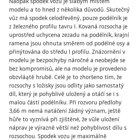
Naopak spodek vozu je slabým místem 
modelu a to hned z několika důvodů. Skutečný 
vůz má spodek celodřevěný, pouze podélník je 
z železného profilu tavru I. Kovaná rozsocha je 
uprostřed uchycena zezadu na podélník, krajní 
ramena jsou ohnuta směrem od podélné osy a 
přinýtována do středu I profilu. Znázornění v 
modelu je bezpochyby náročné a neobejde se 
bez kompromisů, ale na modelu je provedeno 
obzvláątě hrubě. Celé je to zhoršeno tím, že 
rozsochy s ložisky jsou odlity jako samostatý 
díl, který je pohyblivě uložený a otáčí se i s 
malou částí podélníku. Při rozvoru předlohy 
3,66 m nemá natáčení žádný význam, ještě 
hůře to vyznívá při zjištěné, že vůle uložení 
náprav je výrazně větší než pohyblivost dílu s 
rozsochou. Spodek vozu je maximálně 