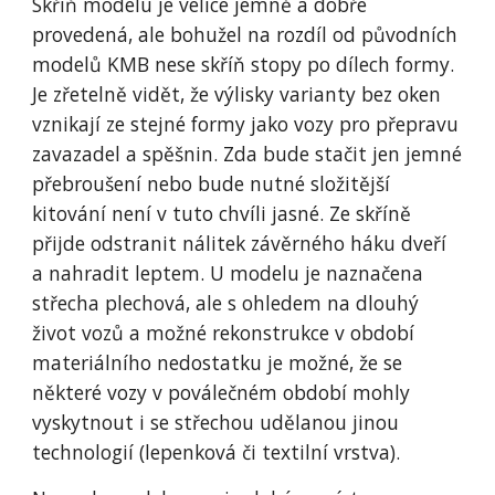
Skříň modelu je velice jemně a dobře 
provedená, ale bohužel na rozdíl od původních 
modelů KMB nese skříň stopy po dílech formy. 
Je zřetelně vidět, že výlisky varianty bez oken 
vznikají ze stejné formy jako vozy pro přepravu 
zavazadel a spěšnin. Zda bude stačit jen jemné 
přebroušení nebo bude nutné složitější 
kitování není v tuto chvíli jasné. Ze skříně 
přijde odstranit nálitek závěrného háku dveří 
a nahradit leptem. U modelu je naznačena 
střecha plechová, ale s ohledem na dlouhý 
život vozů a možné rekonstrukce v období 
materiálního nedostatku je možné, že se 
některé vozy v poválečném období mohly 
vyskytnout i se střechou udělanou jinou 
technologií (lepenková či textilní vrstva).