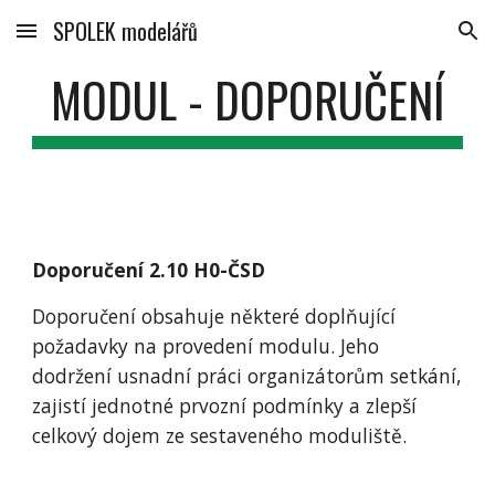
SPOLEK modelářů
Skip to main content
Skip to navigation
MODUL - DOPORUČENÍ
Doporučení 2.10 H0-ČSD
Doporučení obsahuje některé doplňující 
požadavky na provedení modulu. Jeho 
dodržení usnadní práci organizátorům setkání, 
zajistí jednotné prvozní podmínky a zlepší 
celkový dojem ze sestaveného moduliště.