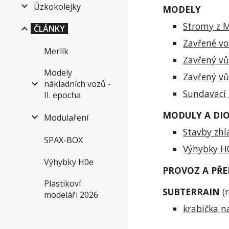
Úzkokolejky
MODELY
Stromy z M
ČLÁNKY
Zavřené v
Merlík
Zavřený vů
Modely
Zavřený vů
nákladních vozů -
Sundavací 
II. epocha
MODULY A DI
Modulaření
Stavby zhl
SPAX-BOX
Výhybky H
Výhybky H0e
PROVOZ A PŘ
Plastikoví
SUBTERRAIN
(r
modeláři 2026
krabička n