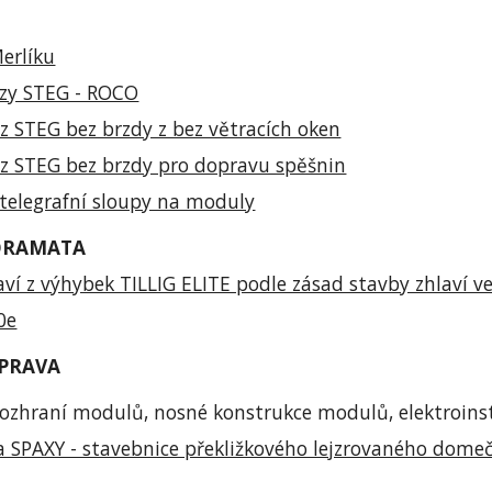
erlíku
ozy STEG - ROCO
z STEG bez brzdy z bez větracích oken
z STEG bez brzdy pro dopravu spěšnin
telegrafní sloupy na moduly
ORAMATA
aví z výhybek TILLIG ELITE podle zásad stavby zhlaví v
0e
EPRAVA
ozhraní modulů, nosné konstrukce modulů, elektroinst
a SPAXY - stavebnice překližkového lejzrovaného dome