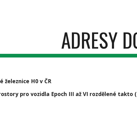
ip to main content
Skip to navigat
ADRESY D
é železnice H0 v ČR
ostory pro vozidla Epoch III až VI rozdělené takto 