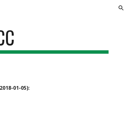
ion
CC
(2018-01-05):