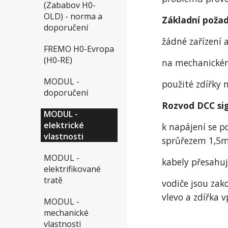
(Zababov H0-
OLD) - norma a
Základní poža
doporučení
žádné zařízení
FREMO H0-Evropa
(H0-RE)
na mechanickém
MODUL -
použité zdířky
doporučení
Rozvod DCC si
MODUL -
elektrické
k napájení se p
vlastnosti
sprůřezem 1,
MODUL -
kabely přesahu
elektrifikované
tratě
vodiče jsou zak
vlevo a zdířka v
MODUL -
mechanické
vlastnosti