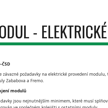
ip to main content
Skip to navigat
ODUL - ELEKTRICKÉ
0-ČSD
závazné požadavky na elektrické provedení modulu, ta
ly Zababova a Fremo.
ojení modulů
adavky jsou nejnutnějším minimem, které musí splňov
zován ve společném kolejišti s ostatními moduly.