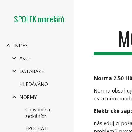
Sk
SPOLEK modelářů
M
INDEX
AKCE
DATABÁZE
Norma 2.50 H
HLEDÁVÁNO
Norma obsahuje 
NORMY
ostatními modu
Chování na
Elektrické zap
setkáních
následující pož
EPOCHA II
problémů provo