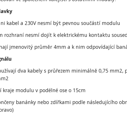
davky
 ani kabel a 230V nesmí být pevnou součástí modulu
 rozhraní nesmí dojít k elektrickému kontaktu soused
 mají jmenovitý průměr 4mm a k nim odpovídající ban
gnálu
oužívají dva kabely s průřezem minimálně 0,75 mm2, p
5mm2
jí kraje modulu v podélné ose o 15cm
ončeny banánky nebo zdířkami podle následujícího obr
pravo)