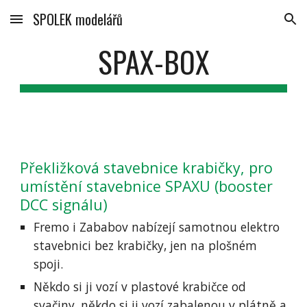
SPOLEK modelářů
Skip to main content
Skip to navigation
SPAX-BOX
Překližková stavebnice krabičky, pro 
umístění stavebnice SPAXU (booster 
DCC signálu)
Fremo i Zababov nabízejí samotnou elektro 
stavebnici bez krabičky, jen na plošném 
spoji.
Někdo si ji vozí v plastové krabičce od 
svačiny, někdo si ji vozí zabalenou v plátně a 