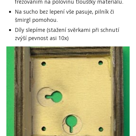
frézováním na polovinu tloušťky materiálu.
Na sucho bez lepení vše pasuje, pilník či 
šmirgl pomohou.
Díly slepíme (stažení svěrkami při schnutí 
zvýší pevnost asi 10x)