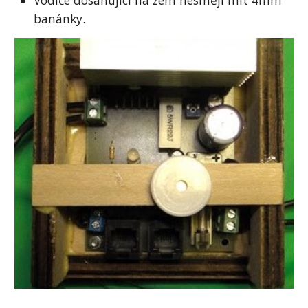
Vodiče dosahující na zem nesmějí mít 4mm 
banánky.