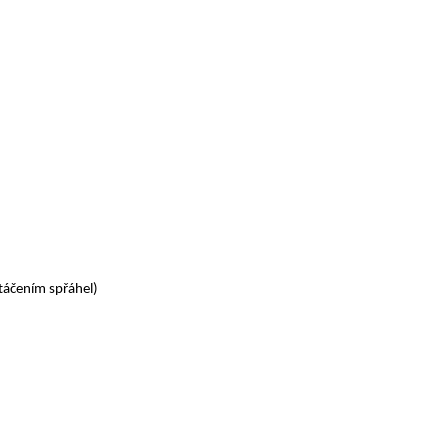
táčením spřáhel)