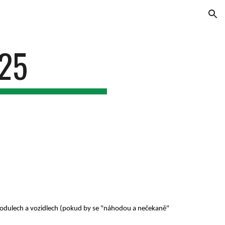
ion
25
odulech a vozidlech (pokud by se "náhodou a nečekaně"