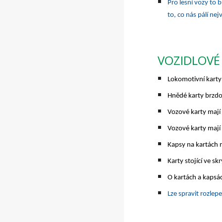
Pro lesní vozy to
to, co nás pálí nejv
VOZIDLOVÉ
Lokomotivní karty 
Hnědé karty brzdo
Vozové karty mají
Vozové karty mají
Kapsy na kartách m
Karty stojící ve s
O kartách a kapsá
Lze spravit rozle