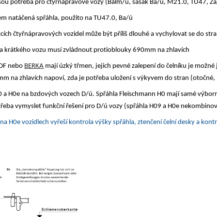
sou potřeba pro čtyřnápravové vozy (Balm/ú, sasák Ba/ú, M21.0, TU47, Z
m natáčená spřáhla, použito na TU47.0, Ba/ú
cích čtyřnápravových vozidel může být příliš dlouhé a vychylovat se do str
a krátkého vozu musí zvládnout protioblouky 690mm na zhlavích
SDF nebo
BERKA
mají úzký třmen, jejich pevné zalepení do čelníku je možné
m na zhlavích napoví, zda je potřeba uložení s výkyvem do stran (otočné
H0 a H0e na bzdových vozech D/ú. Spřáhla Fleischmann H0 mají samé výborn
třeba vymyslet funkční řešení pro D/ú vozy (spřáhla H09 a H0e nekombinov
a H0e vozidlech vyřeší kontrola výšky spřáhla, ztenčení čelní desky a kont