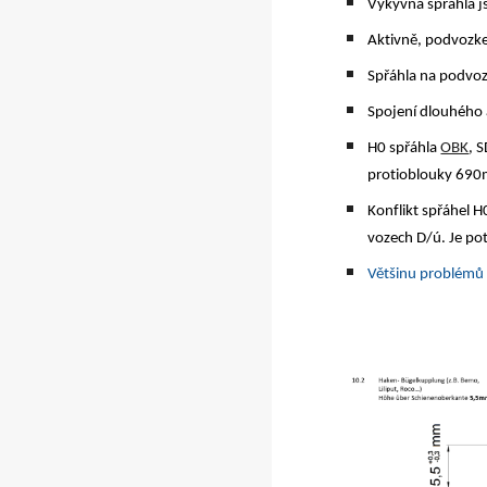
Výkyvná spřáhla j
Aktivně, podvozke
Spřáhla na podvoz
Spojení dlouhého 
H0 spřáhla
OBK
, 
protioblouky 690m
Konflikt spřáhel 
vozech D/ú. Je po
Většinu problémů n