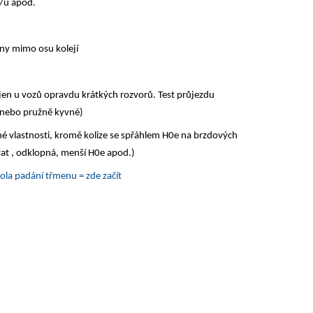
a/ú apod.
any mimo osu kolejí
 jen u vozů opravdu krátkých rozvorů. Test průjezdu
, nebo pružně kyvné)
é vlastnosti, kromě kolize se spřáhlem H0e na brzdových
at , odklopná, menší H0e apod.)
rola padání třmenu = zde začít