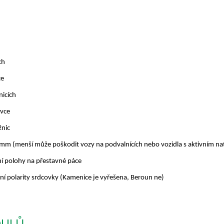
ch
ce
nicích
ovce
žnic
m (menší může poškodit vozy na podvalnících nebo vozidla s aktivním na
ní polohy na přestavné páce
ní polarity srdcovky (Kamenice je vyřešena, Beroun ne)
DULŮ