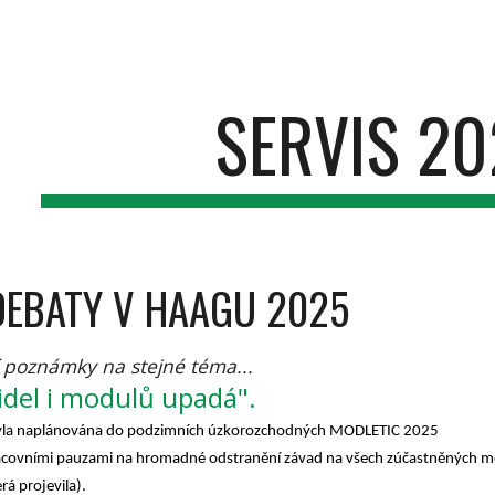
ip to main content
Skip to navigat
SERVIS 20
 DEBATY V HAAGU 2025
 poznámky na stejné téma...
zidel i modulů upadá".
yla naplánována do podzimních úzkorozchodných MODLETIC 2025
racovními pauzami na hromadné odstranění závad na všech zúčastněných m
á projevila).