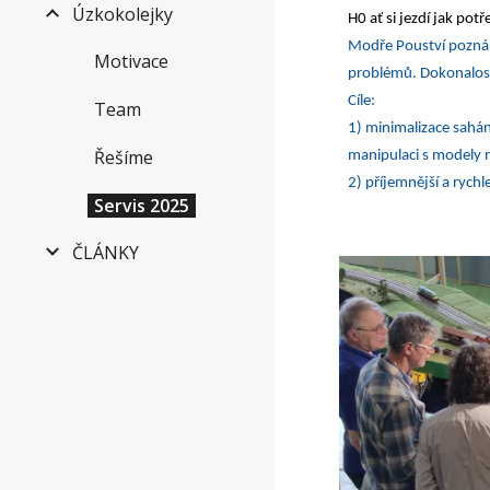
Úzkokolejky
H0 ať si jezdí jak po
Modře Pouství poznámk
Motivace
problémů. Dokonalos
Cíle:
Team
1) minimalizace sahá
Řešíme
manipulaci s modely 
2) příjemnější a rych
Servis 2025
ČLÁNKY