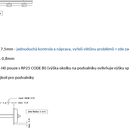
ž 7,5mm -
jednoduchá kontrola a náprava, vyřeší většinu problémů = zde zač
x. 0,8mm
 H0 pouze s RP25 CODE 80 (výška okolku na podvalníku ovlivňuje výšku s
kolí pro podvalníky