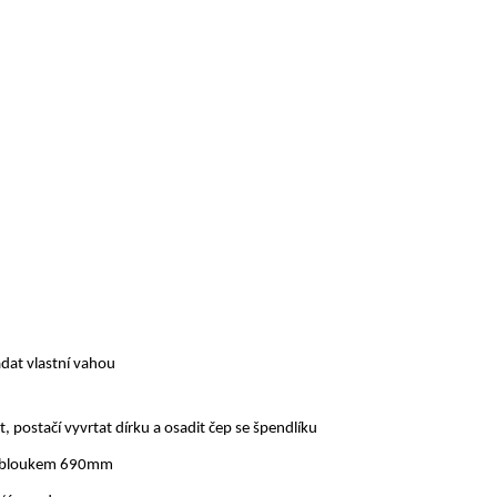
adat vlastní vahou
, postačí vyvrtat dírku a osadit čep se špendlíku
tiobloukem 690mm