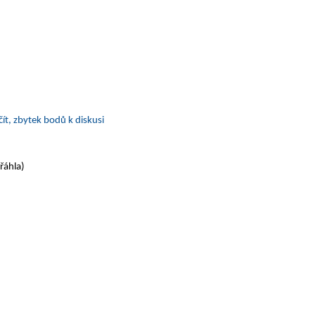
ít, zbytek bodů k diskusi
přáhla)