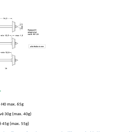
T
é H0 max. 65g
é 30g (max. 40g)
é 45g (max. 55g)