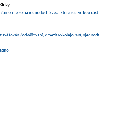
výluky
 (Zaměřme se na jednoduché věci, které řeší velkou část
 svěšování/odvěšovaní, omezit vykolejování, sjednotit
nadno