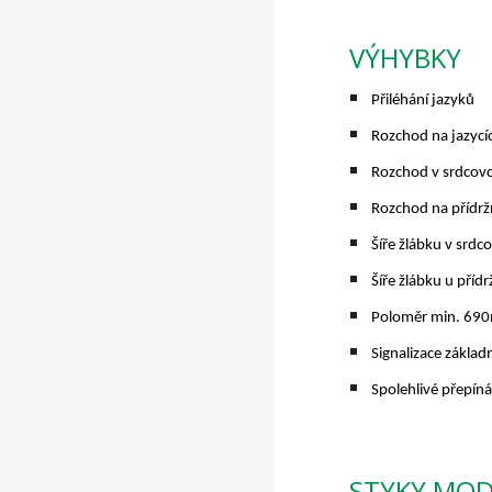
VÝHYBKY
Přiléhání jazyků
Rozchod na jazycí
Rozchod v srdcov
Rozchod na přídrž
Šíře žlábku v srdc
Šíře žlábku u přídr
Poloměr min. 690m
Signalizace základ
Spolehlivé přepíná
STYKY MO