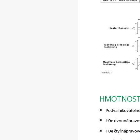
HMOTNOS
Podvalníkovateln
H0e dvounápravov
H0e čtyřnápravov