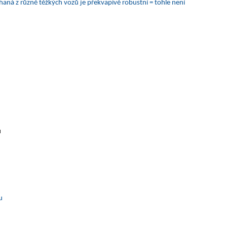
aná z různě těžkých vozů je překvapivě robustní = tohle není
u
u