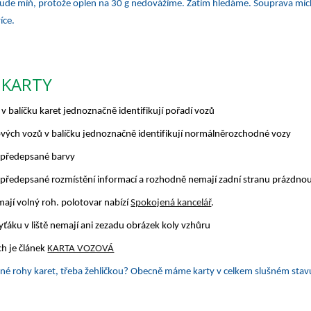
 bude míň, protože oplen na 30 g nedovážíme. Zatím hledáme. Souprava mích
íce.
 KARTY
v balíčku karet jednoznačně identifikují pořadí vozů
vých vozů v balíčku jednoznačně identifikují normálněrozchodné vozy
 předepsané barvy
 předepsané rozmístění informací a rozhodně nemají zadní stranu prázdno
ají volný roh. polotovar nabízí
Spokojená kancelář
.
kryťáku v liště nemají ani zezadu obrázek koly vzhůru
ch je článek
KARTA VOZOVÁ
pené rohy karet, třeba žehličkou? Obecně máme karty v celkem slušném stav