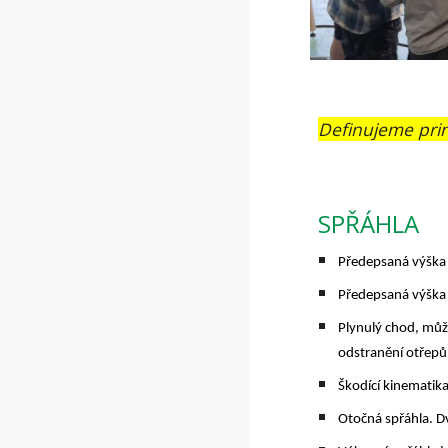
Definujeme prin
SPŘÁHLA
Předepsaná výška 
Předepsaná výška
Plynulý chod, může
odstranění otřepů
Škodící kinematika
Otočná spřáhla. D