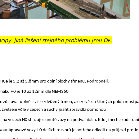
cipy. Jiná řešení stejného problému jsou OK.
H0e je 5,2 až 5,8mm pro dolní plochy třmenu,
Podrobněji
.
 háku H0 je 10 až 12mm dle NEM360
 zůstávat úplně, svisle zdvižený třmen, ale ze všech šikmých poloh musí p
, zvětšení vůle v čepech a suchý grafit zpravidla pomohou
, na vozech H0 shazuje sunuté vozy na podvalnících. Kdo ji nechce odstranit
vounápravové vozy H0 delších rozvorů je potřeba odladit na průjezd pro