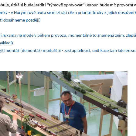
třebuje, úzká si bude jezdit i "týmově opravovat" Beroun bude mít provozní 
y - v Horymírově textu se mi ztrácí cíle a prioritní kroky k jejich dosažení
ti dosáhneme později)
ní rukama na modely během provozu, momentálně to znamená zejm. zlepšit
nákladů
lejší montáž (demontáž) moduliště - zastupitelnost, unifikace tam kde lze s