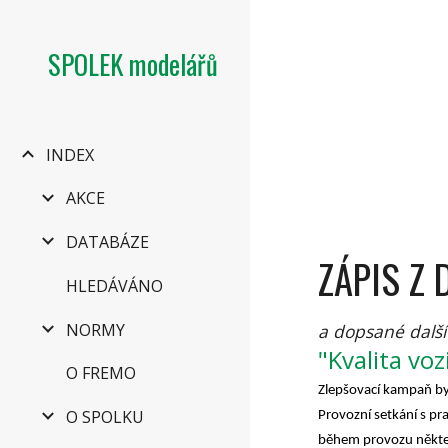
Sk
SPOLEK modelářů
INDEX
AKCE
DATABÁZE
ZÁPIS Z
HLEDÁVÁNO
NORMY
a dopsané další
"Kvalita vo
O FREMO
Zlepšovací kampaň b
O SPOLKU
Provozní setkání s p
během provozu někter