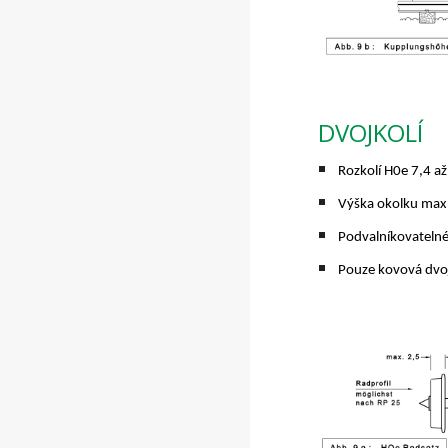
DVOJKOLÍ
Rozkolí H0e 7,4 a
Výška okolku ma
Podvalníkovatelné
Pouze kovová dvoj