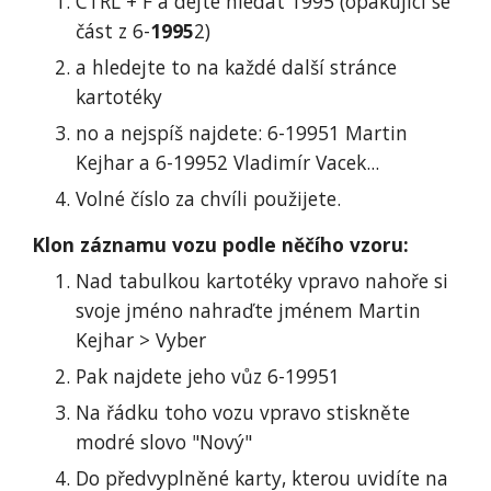
CTRL + F a dejte hledat 1995 (opakující se
část z 6-
1995
2)
a hledejte to na každé další stránce
kartotéky
no a nejspíš najdete: 6-19951 Martin
Kejhar a 6-19952 Vladimír Vacek...
Volné číslo za chvíli použijete.
Klon záznamu vozu podle něčího vzoru:
Nad tabulkou kartotéky vpravo nahoře si
svoje jméno nahraďte jménem Martin
Kejhar > Vyber
Pak najdete jeho vůz 6-19951
Na řádku toho vozu vpravo stiskněte
modré slovo "Nový"
Do předvyplněné karty, kterou uvidíte na