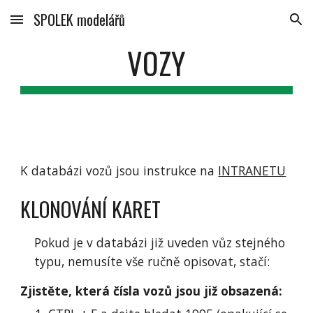
SPOLEK modelářů
Skip to main content
Skip to navigation
VOZY
K databázi vozů jsou instrukce na
INTRANETU
KLONOVÁNÍ KARET
Pokud je v databázi již uveden vůz stejného
typu, nemusíte vše ručně opisovat, stačí:
Zjistěte, která čísla vozů jsou již obsazená: