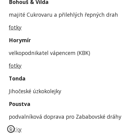
Bohouš & Vilda
majité Cukrovaru a přilehlých řepných drah
fotky
Horymír
velkopodnikatel vápencem (KBK)
fotky
Tonda
Jihočeské úzkokolejky
Poustva
podvalníková doprava pro Zababovské dráhy
fotky