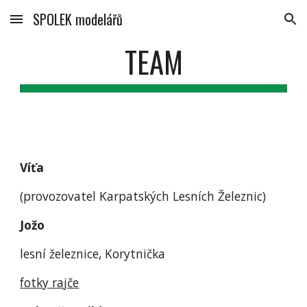
SPOLEK modelářů
Skip to main content
Skip to navigation
TEAM
Víťa
(provozovatel Karpatských Lesních Železnic)
Jožo
lesní železnice, Korytnička
fotky rajče