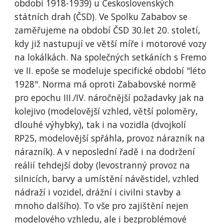
období 1918-1939) u Československých 
státních drah (ČSD). Ve Spolku Zababov se 
zaměřujeme na období ČSD 30.let 20. století, 
kdy již nastupují ve větší míře i motorové vozy 
na lokálkách. Na společných setkáních s Fremo 
ve II. epoše se modeluje specifické období "léto 
1928". Norma má oproti Zababovské normě 
pro epochu III./IV. náročnější požadavky jak na 
kolejivo (modelovější vzhled, větší poloměry, 
dlouhé výhybky), tak i na vozidla (dvojkolí 
RP25, modelovější spřáhla, provoz nárazník na 
nárazník). A v neposlední řadě i na dodržení 
reálií tehdejší doby (levostranný provoz na 
silnicích, barvy a umístění návěstidel, vzhled 
nádraží i vozidel, drážní i civilni stavby a 
mnoho dalšího). To vše pro zajištění nejen 
modelového vzhledu, ale i bezproblémové 