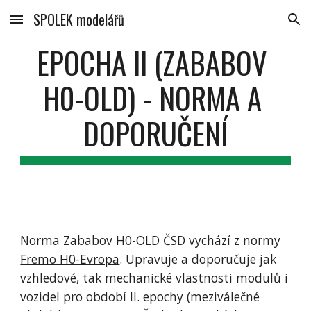
SPOLEK modelářů
Skip to main content
Skip to navigation
EPOCHA II (ZABABOV 
H0-OLD) - NORMA A 
DOPORUČENÍ
Norma Zababov H0-OLD ČSD vychází z normy 
Fremo H0-Evropa
. Upravuje a doporučuje jak 
vzhledové, tak mechanické vlastnosti modulů i 
vozidel pro období II. epochy (meziválečné 