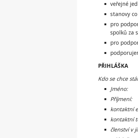
veřejné je
stanovy co
pro podpor
spolků za 
pro podpor
podporujem
PŘIHLÁŠKA
Kdo se chce stá
Jméno:
Příjmení:
kontaktní e
kontaktní t
členství v