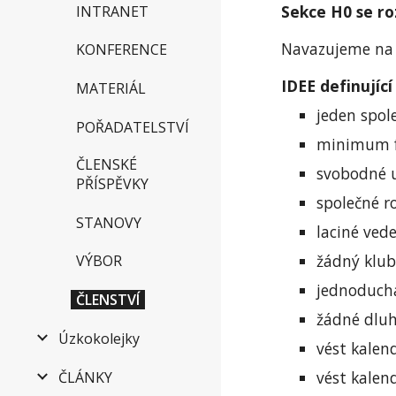
Sekce H0 se r
INTRANET
Navazujeme na d
KONFERENCE
IDEE definujíc
MATERIÁL
jeden spole
POŘADATELSTVÍ
minimum f
ČLENSKÉ
svobodné u
PŘÍSPĚVKY
společné r
STANOVY
laciné ved
žádný klu
VÝBOR
jednoduchá
ČLENSTVÍ
žádné dluh
Úzkokolejky
vést kalen
vést kalend
ČLÁNKY