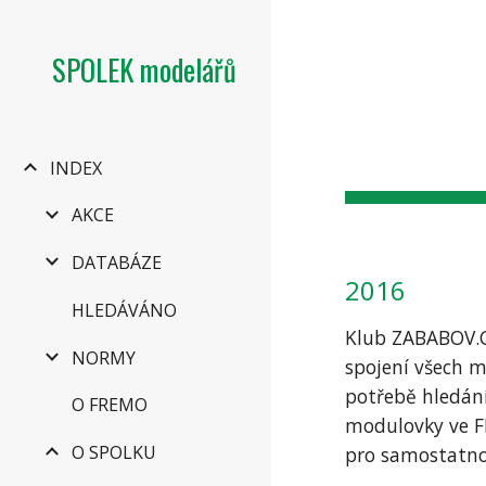
Sk
SPOLEK modelářů
INDEX
AKCE
DATABÁZE
2016
HLEDÁVÁNO
Klub ZABABOV.CZ
NORMY
spojení všech m
potřebě hledání
O FREMO
modulovky ve F
O SPOLKU
pro samostatno