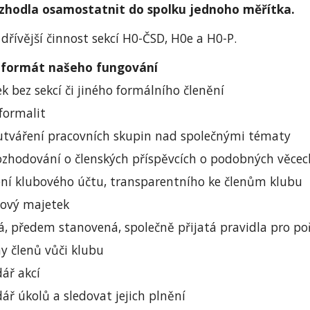
ozhodla osamostatnit do spolku jednoho měřítka.
řívější činnost sekcí H0-ČSD, H0e a H0-P.
í formát našeho fungování
k bez sekcí či jiného formálního členění
ormalit
tváření pracovních skupin nad společnými tématy
ozhodování o členských příspěvcích o podobných věce
ení klubového účtu, transparentního ke členům klubu
bový majetek
, předem stanovená, společně přijatá pravidla pro poř
y členů vůči klubu
dář akcí
ář úkolů a sledovat jejich plnění