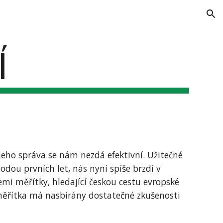
ion
Í
 jeho správa se nám nezdá efektivní. Užitečné 
ou prvních let, nás nyní spíše brzdí v 
mi měřítky, hledající českou cestu evropské 
řítka má nasbírány dostatečné zkušenosti 