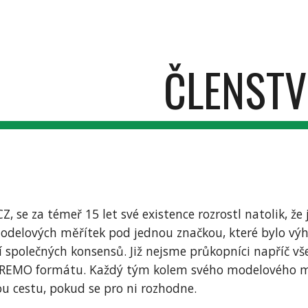
ip to main content
Skip to navigat
ČLENSTV
, se za témeř 15 let své existence rozrostl natolik, že
odelových měřítek pod jednou značkou, které bylo výhod
 společných konsensů. Již nejsme průkopníci napříč vše
REMO formátu. Každý tým kolem svého modelového mě
u cestu, pokud se pro ni rozhodne.