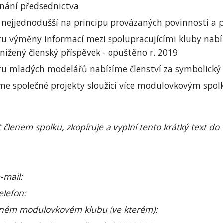
dnání předsednictva
 nejjednodušší na principu provázaných povinností a 
u výměny informací mezi spolupracujícími kluby nabí
snížený členský příspěvek - opuštěno r. 2019
u mladých modelářů nabízíme členství za symbolický č
e společné projekty sloužící více modulovkovým spolků
t členem spolku, zkopíruje a vyplní tento krátký text d
-mail:
elefon:
 jiném modulovkovém klubu (ve kterém):