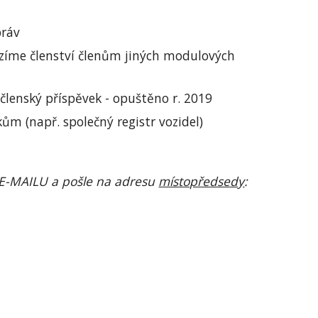
práv
zíme členství členům jiných modulových 
lenský příspěvek - opuštěno r. 2019
m (např. společný registr vozidel)
o E-MAILU a pošle na adresu 
místopředsedy
: