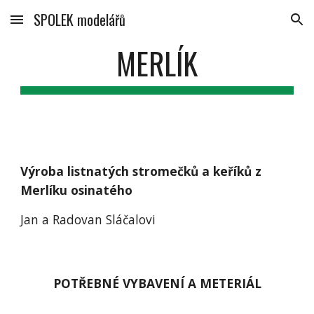
SPOLEK modelářů
Skip to main content
Skip to navigation
MERLÍK
Výroba listnatých stromečků a keříků z 
Merlíku osinatého
Jan a Radovan Sláčalovi
POTŘEBNÉ VYBAVENÍ A METERIÁL